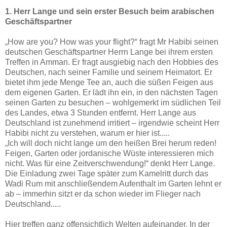
1.
Herr Lange und sein erster Besuch beim arabischen
Geschäftspartner
„
How are you? How was your flight?“ fragt Mr Habibi seinen
deutschen Geschäftspartner Herrn Lange bei ihrem ersten
Treffen in Amman. Er fragt ausgiebig nach den Hobbies des
Deutschen, nach seiner Familie und seinem Heimatort. Er
bietet ihm jede Menge Tee an, auch die süßen Feigen aus
dem eigenen Garten. Er lädt ihn ein, in den nächsten Tagen
seinen Garten zu besuchen – wohlgemerkt im südlichen Teil
des Landes, etwa 3 Stunden entfernt. Herr Lange aus
Deutschland ist zunehmend irritiert – irgendwie scheint Herr
Habibi nicht zu verstehen, warum er hier ist.....
„
Ich will doch nicht lange um den heißen Brei herum reden!
Feigen, Garten oder jordanische Wüste interessieren mich
nicht. Was für eine Zeitverschwendung!“ denkt Herr Lange.
Die Einladung zwei Tage später zum Kamelritt durch das
Wadi Rum mit anschließendem Aufenthalt im Garten lehnt er
ab – immerhin sitzt er da schon wieder im Flieger nach
Deutschland.....
Hier treffen ganz offensichtlich Welten aufeinander. In der