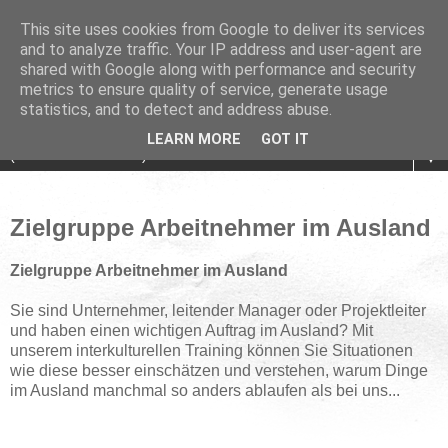
This site uses cookies from Google to deliver its services
and to analyze traffic. Your IP address and user-agent are
shared with Google along with performance and security
metrics to ensure quality of service, generate usage
statistics, and to detect and address abuse.
LEARN MORE
GOT IT
▼
Zielgruppe Arbeitnehmer im Ausland
Zielgruppe
Arbeitnehmer im Ausland
Sie sind Unternehmer, leitender Manager oder Projektleiter
und haben einen wichtigen Auftrag im Ausland? Mit
unserem interkulturellen Training können Sie Situationen
wie diese besser einschätzen und verstehen, warum Dinge
im Ausland manchmal so anders ablaufen als bei uns...