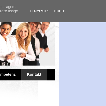
user-agent
erate usage
LEARN MORE
GOT IT
mpetenz
Kontakt